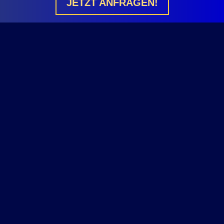
JETZT ANFRAGEN!
Booking / Kontakt
Impressum & Haftungsausschluss
Datenschutz
Vertrag Widerrufen
Autogrammanfragen
Tour-Termine