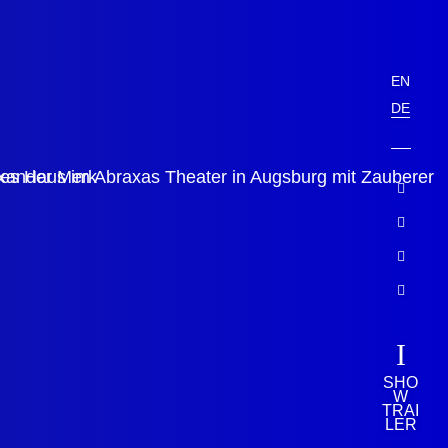
EN
DE
Instagr

Facebo

Youtub

Vimeo

Tra
I
SHO
W
TRAI
LER