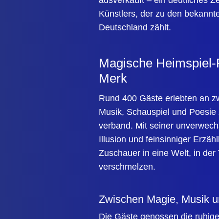
ausverkauft – ein deutliches Ze
Künstlers, der zu den bekannt
Deutschland zählt.
Magische Heimspiel-
Merk
Rund
400 Gäste
erlebten an z
Musik, Schauspiel und Poesie
verband. Mit seiner unverwech
Illusion und feinsinniger Erzäh
Zuschauer in eine Welt, in der
verschmelzen.
Zwischen Magie, Musik u
Die Gäste genossen die ruhig